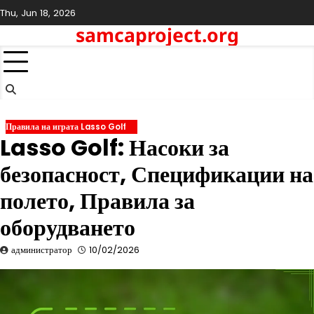
Skip
Thu, Jun 18, 2026
to
samcaproject.org
content
Правила на играта Lasso Golf
Lasso Golf: Насоки за
безопасност, Спецификации на
полето, Правила за
оборудването
администратор
10/02/2026