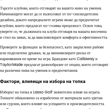
Търсете клубове, които отговарят на вашето ниво на умения.
Начинаещите могат да се възползват от по-снизходителни
дизайни, докато напредналите играчи може да предпочетат
клубове, които предлагат по-голяма прецизност. Освен това,
уверете се, че дължината на клуба отговаря на вашата височина
и стил на замах, за да максимизирате комфорта и ефективността.
Проверете за функции за безопасност, като закръглени ръбове
или подплатени дръжки, за да минимизирате риска от
наранявания по време на игра. Брандове като Callaway и
TaylorMade предлагат разнообразие от опции, които отговарят
на различни нива на умения и предпочитания.
Фактори, влияещи на избора на топка
Изборът на топка в Lasso Golf значително влияе на играта.
Топките обикновено са изработени от материали като уретан
или сурлин, които влияят на усещането и производителността