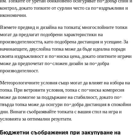
им. Топките от уретан обикновено осигуряват по-добър спин и
контрол, докато топките от сурлин често са по-издръжливи и
икономични.
Вземете предвид и дизайна на топката; многослойните топки
могат да предлагат подобрени характеристики на
производителността, като подобрена дистанция и усещане. За
начинаещите, двуслойна топка може да бъде идеална поради
своята издръжливост и по-ниска цена, докато опитните играчи
може да предпочетат по-сложен дизайн за по-добра
производителност.
Метеорологичните условия също могат да влияят на избора на
топка. При ветровити условия, топка с по-ниска компресия
може да помогне за поддържане на стабилност, докато по-
твърда топка може да осигури по-добра дистанция в спокойни
дни. Винаги съобразявайте топката с вашия стил на игра и
условията за оптимални резултати.
Бюджетни съображения при закупуване на