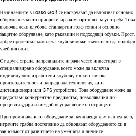
Начинаещите в Lasso Golf се насърчават да използват основно
оборудване, което приоритизира комфорт и лесна употреба. Това
включва леки клубове, стандартни голф топки и основно
защитно оборудване, като ръкавици и подходящи обувки. Прост,
добре прилепнал комплект клубове може значително да подобри
учебния опит.
От друга страна, напредналите играчи често инвестират в
специализирано оборудване, което може да включва
индивидуално изработени клубове, топки с висока
производителност и напреднала технология, като
дистанционери или GPS устройства. Това оборудване може да
предостави конкурентно предимство, позволявайки по-
прецизни удари и по-добро управление на игрището.
При преминаване от оборудване за начинаещи към напреднало,
играчите трябва постепенно да обновяват оборудването си в
зависимост от развитието на уменията и личните