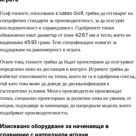
Голф топките, използвани в Lasso Golf, трябва да отговарят на
специфични стандарти за производителност, за да осигурят
последователност и справедливост. Одобрените топки
обикновено имат диаметър от поне 42.67 мм и тегло, което не
надвишава 45.93 грама. Тези спецификации помагат за
поддържане на равномерност в играта.
Освен това, топките трябва да бъдат проектирани да осигуряват
определено ниво на дистанция и контрол. Играчите трябва да
избягват използването на топки, които не са в одобрения списък,
тъй като това може да доведе до дисквалификация в
състезателни условия. Много производители произвеждат
топки, специално проектирани за различни нива на умения, от
опции, подходящи за начинаещи, до напреднали модели, които
подобряват производителността.
Изисквано оборудване за начинаещи в
сравнение с напреднали играчи