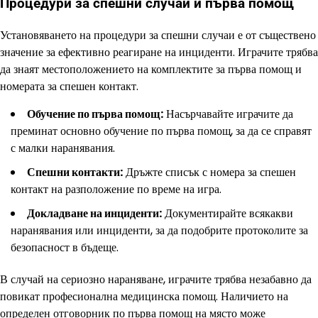
Процедури за спешни случаи и първа помощ
Установяването на процедури за спешни случаи е от съществено
значение за ефективно реагиране на инциденти. Играчите трябва
да знаят местоположението на комплектите за първа помощ и
номерата за спешен контакт.
Обучение по първа помощ:
Насърчавайте играчите да
преминат основно обучение по първа помощ, за да се справят
с малки наранявания.
Спешни контакти:
Дръжте списък с номера за спешен
контакт на разположение по време на игра.
Докладване на инциденти:
Документирайте всякакви
наранявания или инциденти, за да подобрите протоколите за
безопасност в бъдеще.
В случай на сериозно нараняване, играчите трябва незабавно да
повикат професионална медицинска помощ. Наличието на
определен отговорник по първа помощ на място може