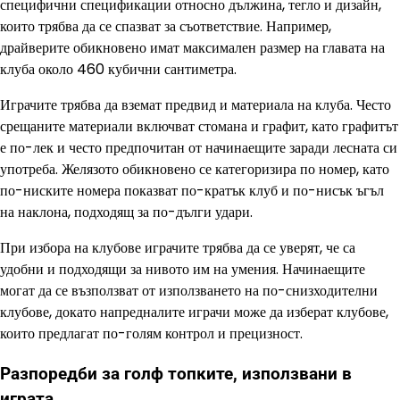
специфични спецификации относно дължина, тегло и дизайн,
които трябва да се спазват за съответствие. Например,
драйверите обикновено имат максимален размер на главата на
клуба около 460 кубични сантиметра.
Играчите трябва да вземат предвид и материала на клуба. Често
срещаните материали включват стомана и графит, като графитът
е по-лек и често предпочитан от начинаещите заради лесната си
употреба. Желязото обикновено се категоризира по номер, като
по-ниските номера показват по-кратък клуб и по-нисък ъгъл
на наклона, подходящ за по-дълги удари.
При избора на клубове играчите трябва да се уверят, че са
удобни и подходящи за нивото им на умения. Начинаещите
могат да се възползват от използването на по-снизходителни
клубове, докато напредналите играчи може да изберат клубове,
които предлагат по-голям контрол и прецизност.
Разпоредби за голф топките, използвани в
играта