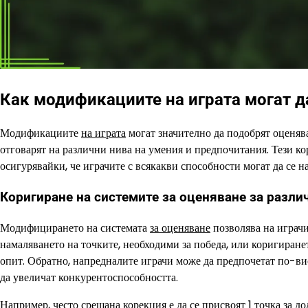
Как модификациите на играта могат да
Модификациите
на играта
могат значително да подобрят оценява
отговарят на различни нива на умения и предпочитания. Тези к
осигурявайки, че играчите с всякакви способности могат да се на
Коригиране на системите за оценяване за разли
Модифицирането на системата
за оценяване
позволява на играчи
намаляването на точките, необходими за победа, или коригиране
опит. Обратно, напредналите играчи може да предпочетат по-ви
да увеличат конкурентоспособността.
Например, често срещана корекция е да се присвоят 1 точка за до