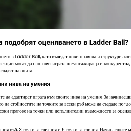
 подобрят оценяването в Ladder Ball?
нето в Ladder Ball, като въведат нови правила и структури, кои
орекции могат да направят играта по-ангажираща и конкурентна,
сладят на опита.
чни нива на умения
те да адаптират играта към своите нива на умения. За начинаещи
то на стойностите на точките за всеки ръб може да създаде по-д
соки прагове на точки или допълнителни възможности за оценяв
лния ръб, 3 точки за средния и 5 точки за горния. Начинаещите м