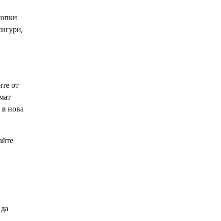
топки
сигури,
ите от
мат
 в нова
айте
 да