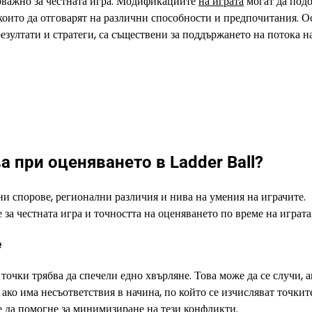
новажно за честната игра. Модификациите
на играта
могат да под
които да отговарят на различни способности и предпочитания. О
резултати и стратеги, са съществени за поддържането на потока н
 при оценяването в Ladder Ball?
и спорове, регионални различия и нива на умения на играчите.
 за честната игра и точността на оценяването по време на играта
е
 точки трябва да спечели едно хвърляне. Това може да се случи, а
ако има несъответствия в начина, по който се изчисляват точкит
 да помогне за минимизиране на тези конфликти.