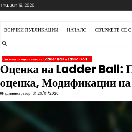
Skip
Thu, Jun 18, 2026
to
content
ВСИЧКИ ПУБЛИКАЦИИ
НАЧАЛО
СВЪРЖЕТЕ СЕ С
Системи за оценяване на Ladder Ball и Lasso Golf
Оценка на Ladder Ball: 
оценка, Модификации на 
администратор
26/01/2026