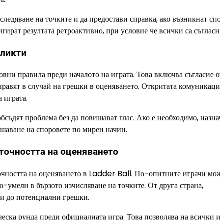
ледяване на точките и да предостави справка, ако възникнат спо
игират резултата ретроактивно, при условие че всички са съгласн
фликти
сновни правила преди началото на играта. Това включва съгласие 
а правят в случай на грешки в оценяването. Откритата комуникаци
 играта.
 обсъдят проблема без да повишават глас. Ако е необходимо, назн
ешаване на споровете по мирен начин.
 точността на оценяването
очността на оценяването в Ladder Ball. По-опитните играчи мо
о-умели в бързото изчисляване на точките. От друга страна,
ди до потенциални грешки.
ическа рунда преди официалната игра. Това позволява на всички 