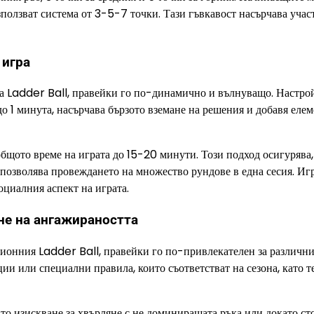
зползват система от 3-5-7 точки. Тази гъвкавост насърчава учас
 игра
а Ladder Ball, правейки го по-динамично и вълнуващо. Настро
до 1 минута, насърчава бързото вземане на решения и добавя елем
общото време на играта до 15-20 минути. Този подход осигурява,
позволява провеждането на множество рундове в една сесия. Иг
социалния аспект на играта.
не на ангажираността
ционния Ladder Ball, правейки го по-привлекателен за различни
ии или специални правила, които съответстват на сезона, като т
то изискване за хвърляне с не доминиращата ръка или докато ст