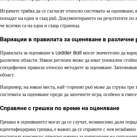
Играчите трябва да се съгласят относно системата за оценяване,
попадат на един и същ ръб. Документирането на резултатите по
че всички са на една и съща страница.
Вариации в правилата за оценяване в различни 
Правилата за оценяване в Ladder Ball могат значително да варир
различни области. Някои региони може да имат уникални стойнос
специфични правила относно методите за оценяване. Запознаване
област.
Например, на някои места, най-горният ръб може да струва три 
системата за оценяване преди да започнете игра, особено в смесе
Справяне с грешки по време на оценяване
Грешки в оценяването могат да се случат, независимо дали пор
идентифицирана грешка, е важно да се справите с нея незабавно
постигнат консенсус относно начина за коригиране на ситуацият