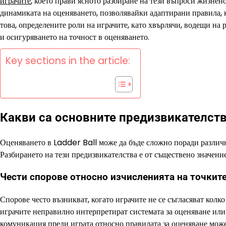
играчите
, което прави ясното разбиране на тези въпроси жизне
динамиката на оценяването, позволявайки адаптирани правила, 
това, определените роли на играчите, като хвърлячи, водещи на 
и осигуряването на точност в оценяването.
Key sections in the article:
Какви са основните предизвикателства
Оценяването в Ladder Ball може да бъде сложно поради различн
Разбирането на тези предизвикателства е от съществено значение
Чести спорове относно изчисленията на точкит
Спорове често възникват, когато играчите не се съгласяват колко
играчите неправилно интерпретират системата за оценяване или 
комуникация преди играта относно правилата за оценяване може