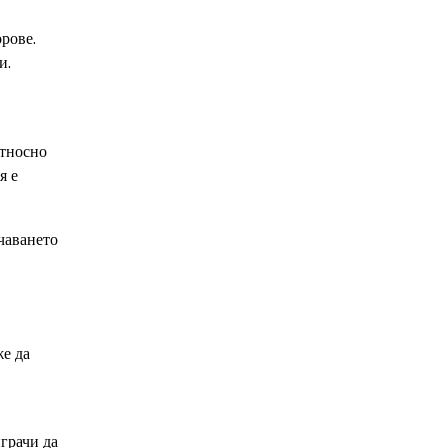
рове.
и.
относно
я е
ачаването
же да
играчи да