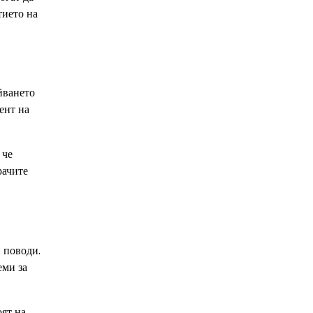
тието на
йването
ент на
 че
рачите
 поводи.
еми за
оят на