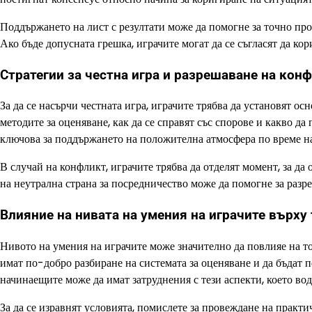
Поддържането на лист с резултати може да помогне за точно прос
Ако бъде допусната грешка, играчите могат да се съгласят да кор
Стратегии за честна игра и разрешаване на кон
За да се насърчи честната игра, играчите трябва да установят о
методите за оценяване, как да се справят със спорове и какво д
ключова за поддържането на положителна атмосфера по време на
В случай на конфликт, играчите трябва да отделят момент, за да
на неутрална страна за посредничество може да помогне за разр
Влияние на нивата на умения на играчите върху
Нивото на умения на играчите може значително да повлияе на т
имат по-добро разбиране на системата за оценяване и да бъдат п
начинаещите може да имат затруднения с тези аспекти, което во
За да се изравнят условията, помислете за провеждане на практ