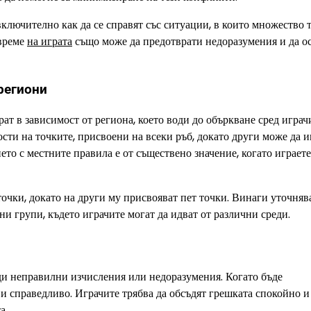
 включително как да се справят със ситуации, в които множество 
 време
на играта
също може да предотврати недоразумения и да о
региони
ат в зависимост от региона, което води до объркване сред играч
ти на точките, присвоени на всеки ръб, докато други може да и
то с местните правила е от съществено значение, когато играете
точки, докато на други му присвояват пет точки. Винаги уточняв
ни групи, където играчите могат да идват от различни среди.
ади неправилни изчисления или недоразумения. Когато бъде
 и справедливо. Играчите трябва да обсъдят грешката спокойно и
а.