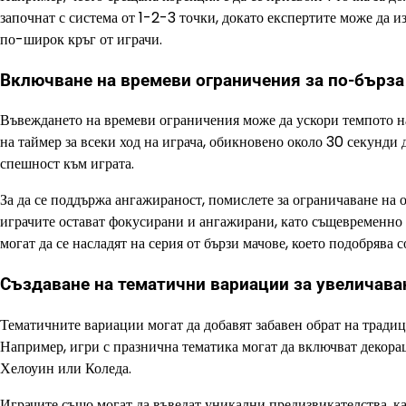
започнат с система от 1-2-3 точки, докато експертите може да и
по-широк кръг от играчи.
Включване на времеви ограничения за по-бърза
Въвеждането на времеви ограничения може да ускори темпото н
на таймер за всеки ход на играча, обикновено около 30 секунди 
спешност към играта.
За да се поддържа ангажираност, помислете за ограничаване на 
играчите остават фокусирани и ангажирани, като същевременно 
могат да се насладят на серия от бързи мачове, което подобрява 
Създаване на тематични вариации за увеличава
Тематичните вариации могат да добавят забавен обрат на тради
Например, игри с празнична тематика могат да включват декорац
Хелоуин или Коледа.
Играчите също могат да въведат уникални предизвикателства, ка