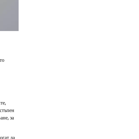
то
те,
остъпен
ане, за
огат да